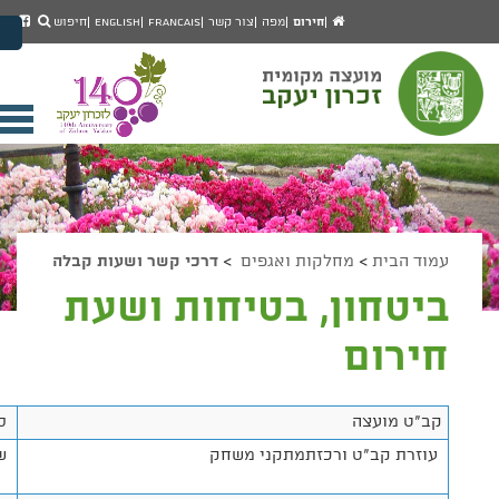
יפוש
חיפוש
עמוד
לעמ
חירום
מפה
צור קשר
Francais
English
חיפוש
מעבר לתוכן העמוד
הבית
הפיי
מעבר לתפריט ראשי
של
הגדל גודל פונט
מוע
זכרו
הקטן גודל פונט
יעק
מצב ניגודיות גבוהה
פתי
מצב ניגודיות נמוכה
תפר
הצג קישורים
הצהרת נגישות
ניי
עמוד הבית
>
מחלקות ואגפים
>
דרכי קשר ושעות קבלה
ביטחון, בטיחות ושעת
חירום
קב"ט מועצה
סה
עוזרת קב"ט ורכזתמתקני משחק
שר