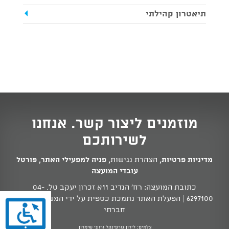
תיאטרון קהילתי
מוזמנים ליצור קשר. אנחנו
לשירותכם
מדיניות פרטיות
,
הצהרת נגישות
,
פניה למפעילי האתר
,
פורטל
עובדי המועצה
כתובת המועצה: רח' הנדיב 11א זכרון יעקב טל.
04-
6297100
| הפעלת האתר נתמכת כספית על ידי המשרד לשוויון
חברתי
צלמים: לירון גורפינקל ורועי שימרון