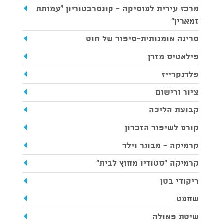
מרכז עירית למוסיקה - קונסרבטוריון ״עמותת
זמארין״
סריגה אומנותית-סיפור של חוט
פילאטיס מזרן
פלדנקרייז
ציור ורישום
קבוצת הליכה
קורס לשיפור הזכרון
קרמיקה - מבוגר וילד
קרמיקה "סטודיו מחוץ לבית"
ריקודי בטן
שחמט
שיטת פאולה