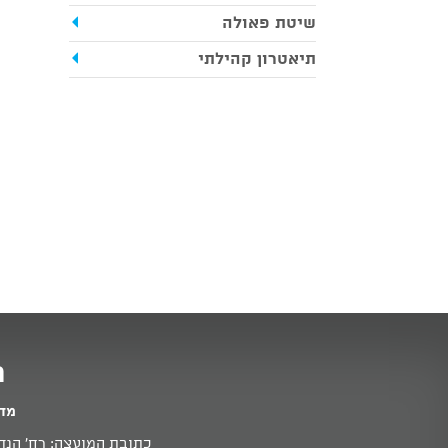
שיטת פאולה
תיאטרון קהילתי
מ
מדי
כתובת המועצה: רח' הנדיב 11א זכרון יעקב