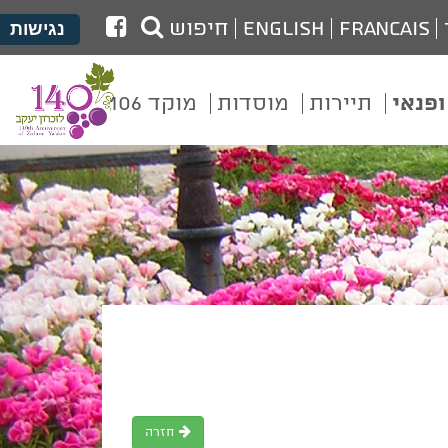
לעמוד
Francais
English
חיפוש
נגישות
הפייסבוק
של
ופנאי
תיירות
מוסדות
מוקד 106
מועצת
זכרון
יעקב
חזרה