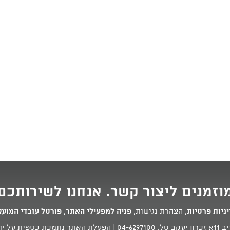
וזמנים ליצור קשר. אנחנו לשירותכם
ניות פרטיות
,
הצהרת נגישות
,
פניה למפעילי האתר
,
פורטל עובדי המוע
 טל.
04-6297100
| הפעלת האתר נתמכת כספית על ידי