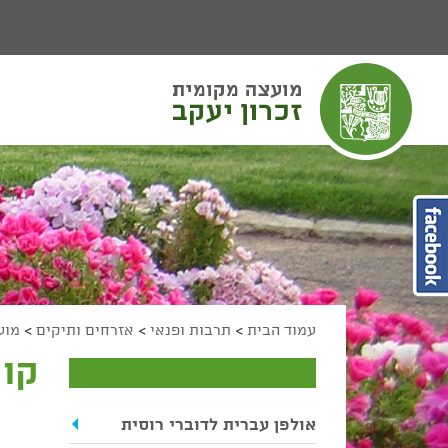
יפוש
חיפוש
מעבר לתוכן העמוד
מעבר לתפריט ראשי
הגדל גודל פונט
הקטן גודל פונט
מצב ניגודיות גבוהה
מצב ניגודיות נמוכה
הצג קישורים
הצהרת נגישות
עמוד הבית
>
תרבות ופנאי
>
אזרחים ותיקים
>
מוע
קור
אולפן עברית לדוברי רוסית