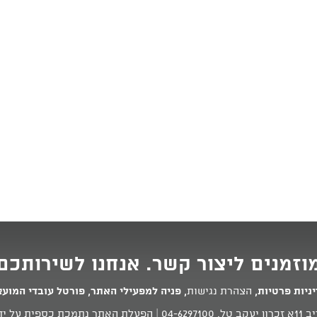
וזמנים ליצור קשר. אנחנו לשירותכם
ניות פרטיות
,
הצהרת נגישות
,
פניה למפעילי האתר
,
פורטל עובדי המוע
 טל.
04-6297100
| הפעלת האתר נתמכת כספית על ידי