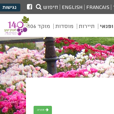
לעמוד
Francais
English
חיפוש
נגישות
הפייסבוק
של
ופנאי
תיירות
מוסדות
מוקד 106
מועצת
זכרון
יעקב
חזרה