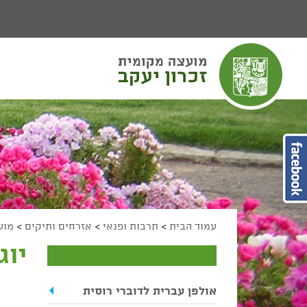
יפוש
חיפוש
מעבר לתוכן העמוד
מעבר לתפריט ראשי
הגדל גודל פונט
הקטן גודל פונט
מצב ניגודיות גבוהה
מצב ניגודיות נמוכה
הצג קישורים
הצהרת נגישות
עמוד הבית
>
תרבות ופנאי
>
אזרחים ותיקים
>
מוע
יוג
אולפן עברית לדוברי רוסית