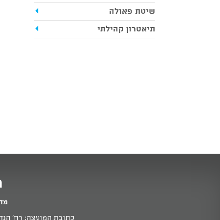
שיטת פאולה
תיאטרון קהילתי
מ
מדי
כתובת המועצה: רח' הנדיב 11א זכרון יעקב