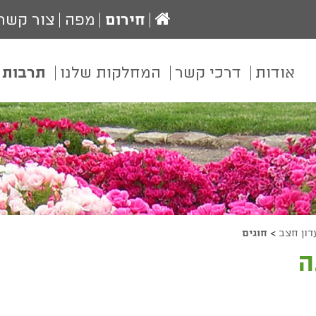
עמוד
חירום
מפה
צור קשר
הבית
אודות
דרכי קשר
המחלקות שלנו
תרבות 
דון חצב
>
חוגים
ה