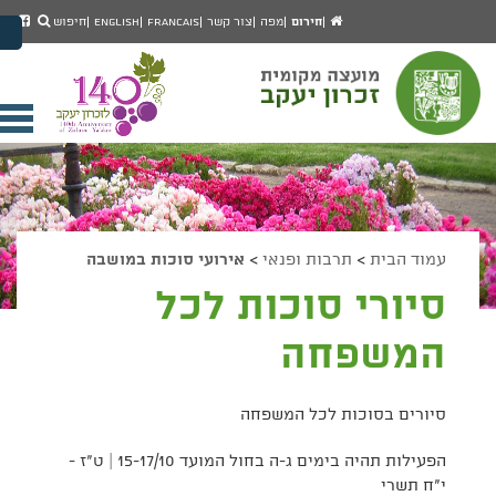
יפוש
חיפוש
עמוד
לעמ
חירום
מפה
צור קשר
Francais
English
חיפוש
מעבר לתוכן העמוד
הבית
הפיי
מעבר לתפריט ראשי
של
הגדל גודל פונט
מוע
זכרו
הקטן גודל פונט
יעק
מצב ניגודיות גבוהה
פתי
מצב ניגודיות נמוכה
תפר
הצג קישורים
הצהרת נגישות
ניי
עמוד הבית
>
תרבות ופנאי
>
אירועי סוכות במושבה
סיורי סוכות לכל
המשפחה
סיורים בסוכות לכל המשפחה
הפעילות תהיה בימים ג-ה בחול המועד 15-17/10 | ט"ז -
י"ח תשרי